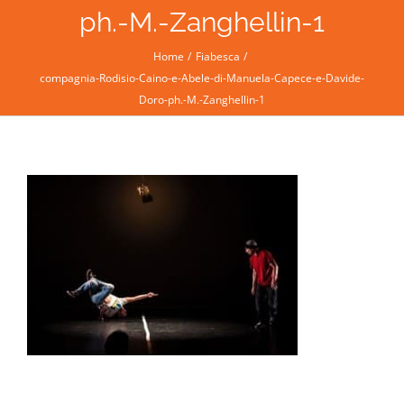
ph.-M.-Zanghellin-1
Home
Fiabesca
compagnia-Rodisio-Caino-e-Abele-di-Manuela-Capece-e-Davide-
Doro-ph.-M.-Zanghellin-1