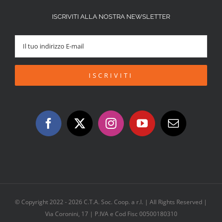
ISCRIVITI ALLA NOSTRA NEWSLETTER
© Copyright 2022 -
2026 C.T.A. Soc. Coop. a r.l. | All Rights Reserved |
Via Coronini, 17 | P.IVA e Cod Fisc 00500180310