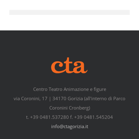
Centro Teatro Animazione e figure
via Coronini, 17 | 34170 Gorizia (all'interno di Parco
Coronini Cronberg)
t. +39 0481.537280 f. +39 0481.545204
info@ctagorizia.it