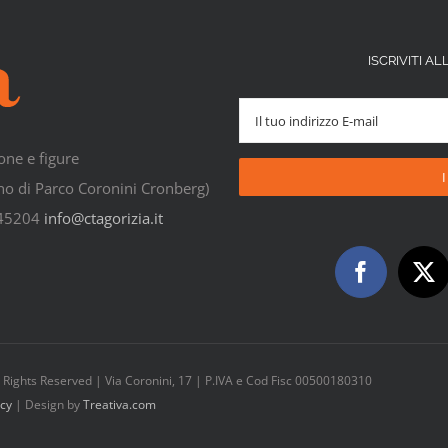
ISCRIVITI 
one e figure
rno di Parco Coronini Cronberg)
545204
info@ctagorizia.it
All Rights Reserved | Via Coronini, 17 | P.IVA e Cod Fisc 00500180310
icy
| Design by
Treativa.com