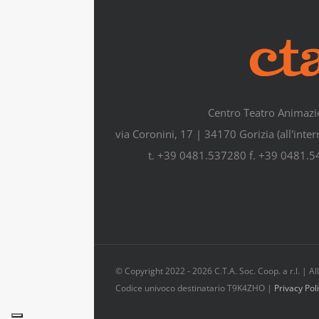
Centro Teatro Animazi
via Coronini, 17 | 34170 Gorizia (all'inte
t. +39 0481.537280 f. +39 0481.
© Copyright 2022 -
2026 C.T.A. Soc. Coop. a r.l. | 
Codice univoco destinatario T9K4ZHO |
Privacy Pol