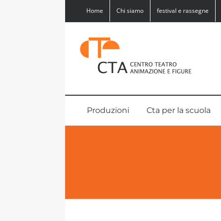
Salta
Home
Chi siamo
festival e rassegne
al
contenuto
Produzioni
Cta per la scuola