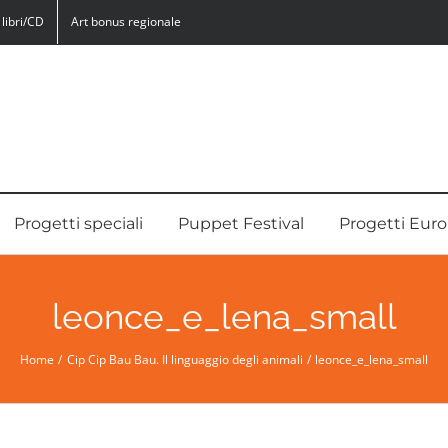
libri/CD
Art bonus regionale
Progetti speciali
Puppet Festival
Progetti Euro
leonce_e_lena_small
Home
Cip Cip Bau Bau. Il linguaggio degli animali
leonce_e_lena_small