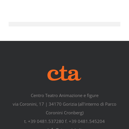
Centro Teatro Animazione e figure
via Coronini, 17 | 34170 Gorizia (all'interno di Parco
Coronini Cronberg)
t. +39 0481.537280 f. +39 0481.545204