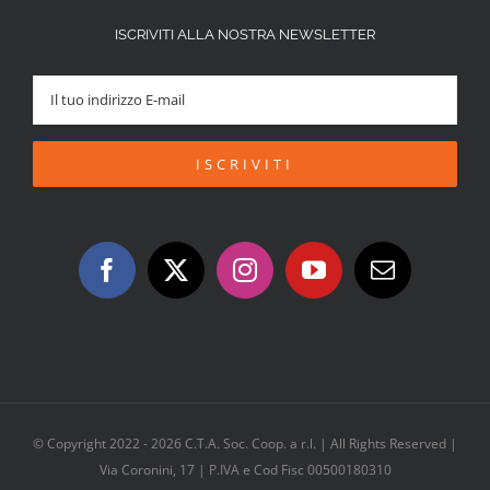
ISCRIVITI ALLA NOSTRA NEWSLETTER
© Copyright 2022 -
2026 C.T.A. Soc. Coop. a r.l. | All Rights Reserved |
Via Coronini, 17 | P.IVA e Cod Fisc 00500180310