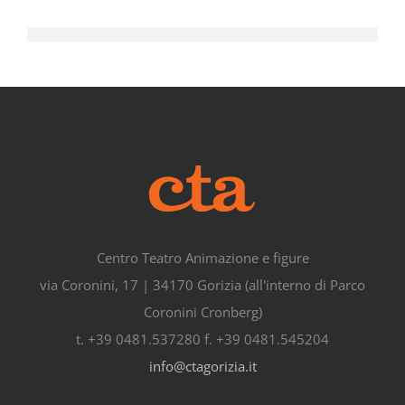
Centro Teatro Animazione e figure
via Coronini, 17 | 34170 Gorizia (all'interno di Parco
Coronini Cronberg)
t. +39 0481.537280 f. +39 0481.545204
info@ctagorizia.it