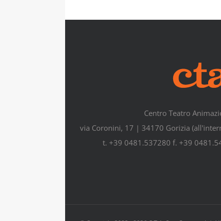
Centro Teatro Animazi
via Coronini, 17 | 34170 Gorizia (all'inte
t. +39 0481.537280 f. +39 0481.