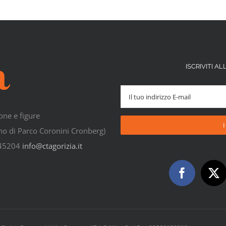
ISCRIVITI 
one e figure
rno di Parco Coronini Cronberg)
545204
info@ctagorizia.it