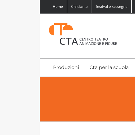
Salta
Home
Chi siamo
festival e rassegne
al
contenuto
Produzioni
Cta per la scuola