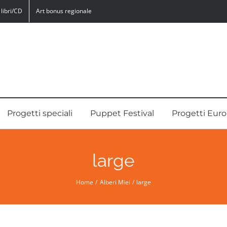
libri/CD
Art bonus regionale
Progetti speciali
Puppet Festival
Progetti Euro
large
Home
Alberi Miei
large