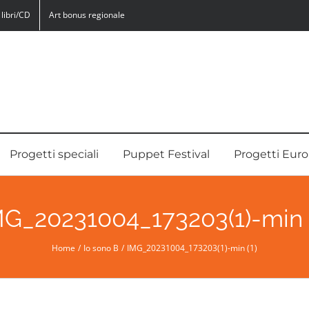
libri/CD
Art bonus regionale
Progetti speciali
Puppet Festival
Progetti Euro
MG_20231004_173203(1)-min (
Home
Io sono B
IMG_20231004_173203(1)-min (1)