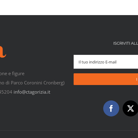
ISCRIVITI 
one e figure
rno di Parco Coronini Cronberg)
545204
info@ctagorizia.it