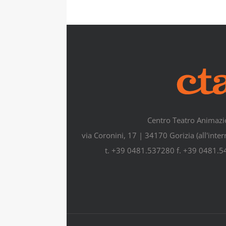
Centro Teatro Animazi
via Coronini, 17 | 34170 Gorizia (all'inte
t. +39 0481.537280 f. +39 0481.