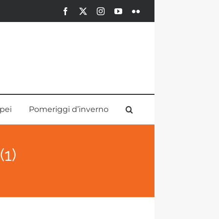
Facebook
X
Instagram
YouTube
Flickr
pei
Pomeriggi d’inverno
1)