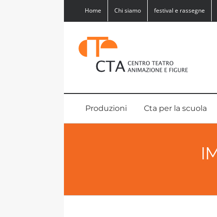
Salta
Home
Chi siamo
festival e rassegne
al
contenuto
Produzioni
Cta per la scuola
I