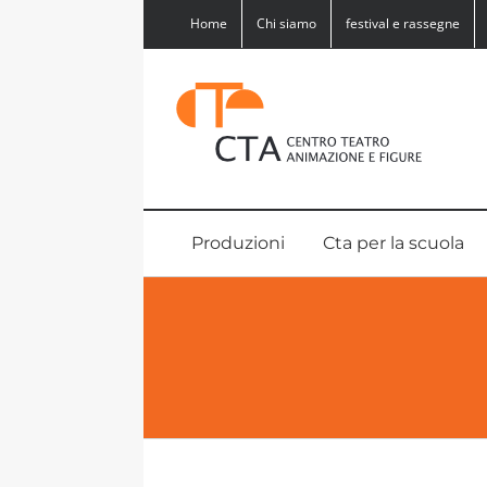
Salta
Home
Chi siamo
festival e rassegne
al
contenuto
Produzioni
Cta per la scuola