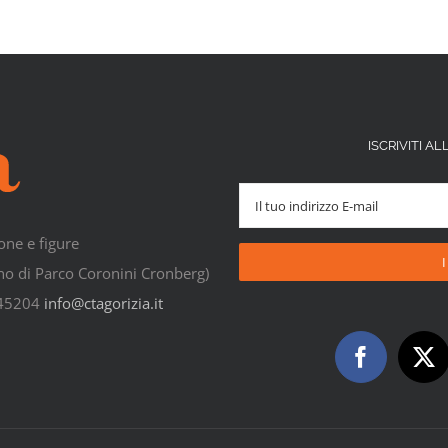
ISCRIVITI 
one e figure
rno di Parco Coronini Cronberg)
545204
info@ctagorizia.it