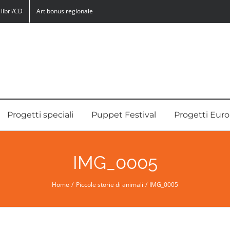
libri/CD
Art bonus regionale
Progetti speciali
Puppet Festival
Progetti Euro
IMG_0005
Home
Piccole storie di animali
IMG_0005