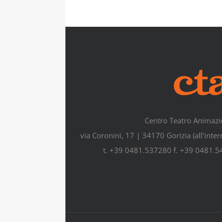
Centro Teatro Animazi
via Coronini, 17 | 34170 Gorizia (all'inte
t. +39 0481.537280 f. +39 0481.